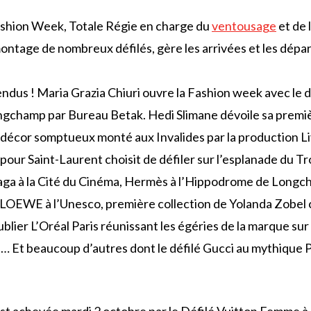
hion Week, Totale Régie en charge du
ventousage
et de 
ontage de nombreux défilés, gère les arrivées et les dépa
endus ! Maria Grazia Chiuri ouvre la Fashion week avec le d
gchamp par Bureau Betak. Hedi Slimane dévoile sa premiè
 décor somptueux monté aux Invalides par la production Li
our Saint-Laurent choisit de défiler sur l’esplanade du Tr
iaga à la Cité du Cinéma, Hermès à l’Hippodrome de Longc
 LOEWE à l’Unesco, première collection de Yolanda Zobel
ublier L’Oréal Paris réunissant les égéries de la marque su
o.… Et beaucoup d’autres dont le défilé Gucci au mythique 