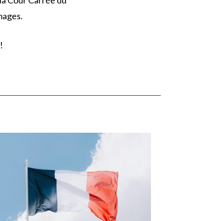
la Cour Carrée du
mages.
!