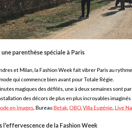
 une parenthèse spéciale à Paris
res et Milan, la Fashion Week fait vibrer Paris au rythme
 mode qui commence bien avant pour Totale Régie.
inutes magiques des défilés, une à deux semaines sont par
nstallation des décors de plus en plus incroyables imaginé
ode en Images
, Bureau
Betak
,
OBO
,
Villa Eugénie
,
Live Na
s l’effervescence de la Fashion Week