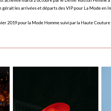
st achevée mardi 2 octobre par le Défilé Vuitton Femme à 
e gérait les arrivées et départs des VIP pour La Mode en I
ier 2019 pour la Mode Homme suivi par la Haute Couture 