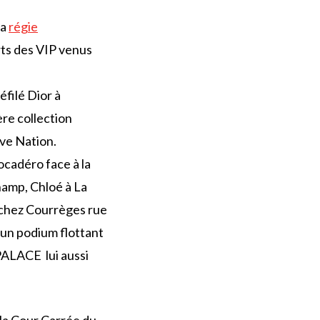
la
régie
rts des VIP venus
éfilé Dior à
re collection
ve Nation.
ocadéro face à la
hamp, Chloé à La
 chez Courrèges rue
r un podium flottant
PALACE lui aussi