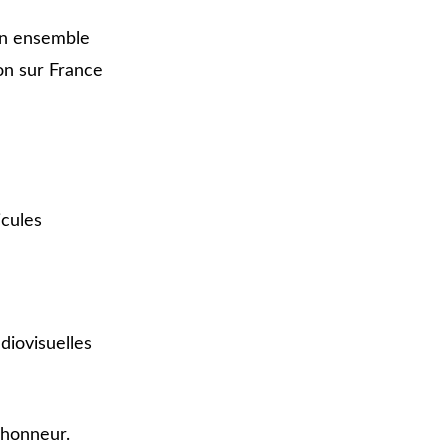
un ensemble
on sur France
icules
diovisuelles
 honneur.